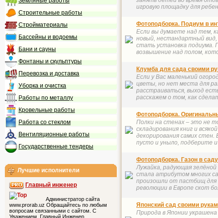
занять детей во время отды
Земляные работы
игровую площадку для ребенка
Строительные работы
Фотоподборка. Подиум в ин
Стройматериалы
Если вы думаете над тем, к
Бассейны и водоемы
новый, нестандартный вид,
стать установка подиума. П
Бани и сауны
возвышение над полом, кото
Фонтаны и скульптуры
Клумба для сада своими р
Перевозка и доставка
Если у Вас маленький огоро
цветы, но нет места для р
Уборка и очистка
расстраиваться, выход ест
расскажем о том, как сделат
Работы по металлу
Кровельные работы
Фотоподборка. Оригинальны
Работа со стеклом
Полки на стенах – это не т
складирования книг и всякой
Вентиляционные работы
декорирования самих стен.
пусто и уныло, подберите и 
Государственные тендеры
Фотоподборка. Газон в саду
Лужайка, радующая зелёной 
Лучшие исполнители
стала атрибутом многих с
произошли от пастбищ для
Главный инженер
революции в Европе скот бол
Администратор сайта
Японский сад своими рука
www.prorab.uz Обращайтесь по любым
вопросам связанными с сайтом. С
Природа в Японии украшена 
Уважением, Главный Инженер