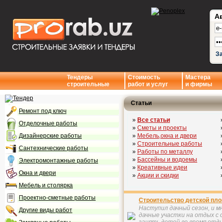
А
З
Тендеры
Стоимость
Мастера
строительные
работ и услуг
и фирмы
Статьи
Ремонт под ключ
»
Все статьи
Отделочные работы
»
Сметы и проекты
Дизайнерские работы
»
Мебель,окна и двери
»
Строительные работы
Сантехнические работы
»
Работы по металлу
»
Бассейны и водоемы
Электромонтажные работы
»
Креативные идеи
Окна и двери
»
Акции и скидки
Мебель и столярка
Проектно-сметные работы
Строительство детской пл
Наступил дачный сезон, и м
Другие виды работ
дачные участки на отдых с 