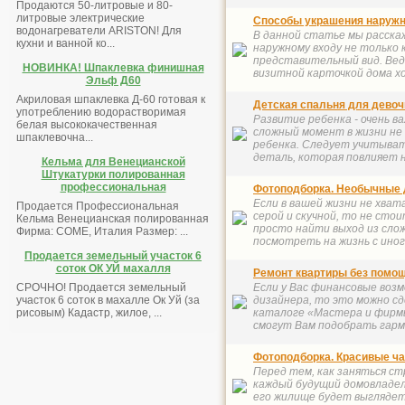
Продаются 50-литровые и 80-
литровые электрические
Способы украшения наружн
водонагреватели ARISTON! Для
В данной статье мы расскаж
кухни и ванной ко...
наружному входу не только 
представительный вид. Вед
НОВИНКА! Шпаклевка финишная
визитной карточкой дома хо
Эльф Д60
Акриловая шпаклевка Д-60 готовая к
Детская спальня для девоч
употреблению водорастворимая
Развитие ребенка - очень 
белая высококачественная
сложный момент в жизни не 
шпаклевочна...
ребенка. Следует учитыват
деталь, которая повлияет н
Кельма для Венецианской
Штукатурки полированная
профессиональная
Фотоподборка. Необычные 
Если в вашей жизни не хват
Продается Профессиональная
серой и скучной, то не сто
Кельма Венецианская полированная
просто найти выход из сло
Фирма: COME, Италия Размер: ...
посмотреть на жизнь с иного
Продается земельный участок 6
соток ОК УЙ махалля
Ремонт квартиры без помо
Если у Вас финансовые воз
СРОЧНО! Продается земельный
дизайнера, то это можно с
участок 6 соток в махалле Ок Уй (за
каталоге «Мастера и фирм
рисовым) Кадастр, жилое, ...
смогут Вам подобрать гарм
Фотоподборка. Красивые ч
Перед тем, как заняться с
каждый будущий домовладел
его жилище будет выглядет