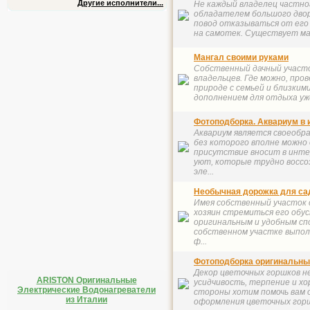
Другие исполнители...
Не каждый владелец частно
обладателем большого двор
повод отказываться от его
на самотек. Существует мас
Мангал своими руками
Собственный дачный участо
владельцев. Где можно, пр
природе с семьей и близки
дополнением для отдыха уже
Фотоподборка. Аквариум в 
Аквариум является своеобр
без которого вполне можно 
присутствие вносит в инте
уют, которые трудно воссо
эле...
Необычная дорожка для са
Имея собственный участок 
хозяин стремиться его обу
оригинальным и удобным сп
собственном участке выпо
ф...
Фотоподборка оригинальны
Декор цветочных горшков не
ARISTON Оригинальные
усидчивость, терпение и хо
Электрические Водонагреватели
стороны хотим помочь вам 
из Италии
оформления цветочных горш