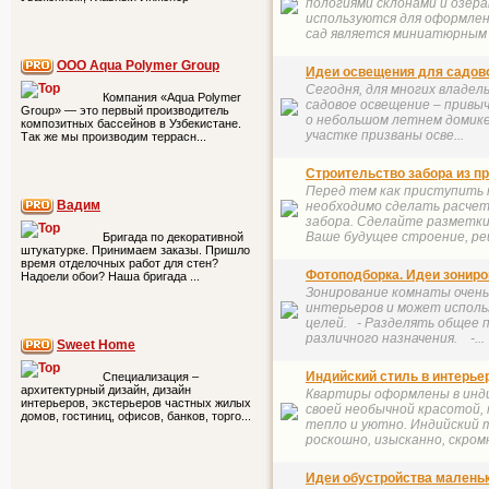
пологиями склонами и озер
используются для оформлен
сад является миниатюрным с
ООО Aqua Polymer Group
Идеи освещения для садово
Сегодня, для многих владел
Компания «Aqua Polymer
садовое освещение – привыч
Group» — это первый производитель
о небольшом летнем домике
композитных бассейнов в Узбекистане.
участке призваны осве...
Так же мы производим террасн...
Строительство забора из п
Перед тем как приступить 
Вадим
необходимо сделать расче
забора. Сделайте разметки
Ваше будущее строение, реш
Бригада по декоративной
штукатурке. Принимаем заказы. Пришло
время отделочных работ для стен?
Фотоподборка. Идеи зонир
Надоели обои? Наша бригада ...
Зонирование комнаты очень
интерьеров и может исполь
целей. - Разделять общее 
различного назначения. -...
Sweet Home
Индийский стиль в интерье
Специализация –
архитектурный дизайн, дизайн
Квартиры оформлены в инд
интерьеров, экстерьеров частных жилых
своей необычной красотой,
домов, гостиниц, офисов, банков, торго...
тепло и уютно. Индийский 
роскошно, изысканно, скром
Идеи обустройства маленьк